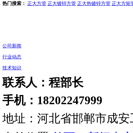
热门搜索：
正大方管
正大镀锌方管
正大热镀锌方管
正大方矩
公司新闻
行业动态
技术知识
联系人：程部长
手机
：18202247999
地址：河北省邯郸市成安