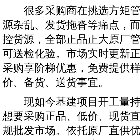
很多采购商在挑选方矩管时
源杂乱、发货拖沓等痛点，
控货源，全部正品正大原厂
可送检化验。市场实时更新
采购享阶梯优惠，免费提供
价、备货、送货事宜。
现如今基建项目开工量持续
想要采购正品、低价、现货
规批发市场。依托原厂直供