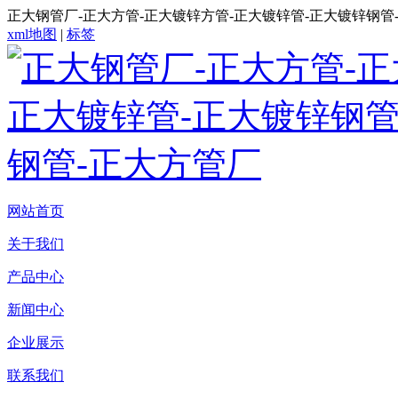
正大钢管厂-正大方管-正大镀锌方管-正大镀锌管-正大镀锌钢管
xml地图
|
标签
网站首页
关于我们
产品中心
新闻中心
企业展示
联系我们