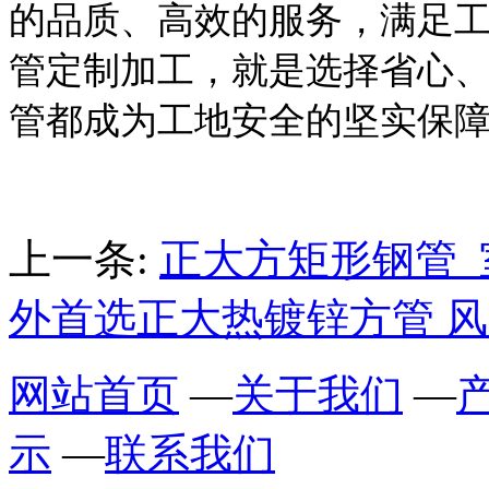
的品质、高效的服务，满足
管定制加工，就是选择省心
管都成为工地安全的坚实保
上一条:
正大方矩形钢管
外首选正大热镀锌方管 
网站首页
—
关于我们
—
示
—
联系我们