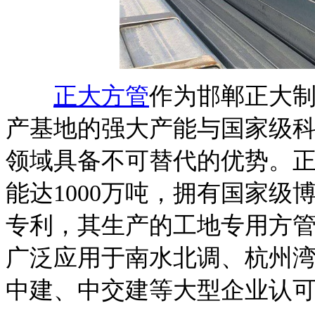
正大方管
作为邯郸正大
产基地的强大产能与国家级
领域具备不可替代的优势。正
能达1000万吨，拥有国家级
专利，其生产的工地专用方管通
广泛应用于南水北调、杭州
中建、中交建等大型企业认