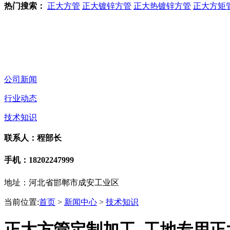
热门搜索：
正大方管
正大镀锌方管
正大热镀锌方管
正大方矩
公司新闻
行业动态
技术知识
联系人：程部长
手机
：18202247999
地址：河北省邯郸市成安工业区
当前位置:
首页
>
新闻中心
>
技术知识
正大方管定制加工_工地专用正