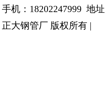
手机：18202247999
正大钢管厂 版权所有 |