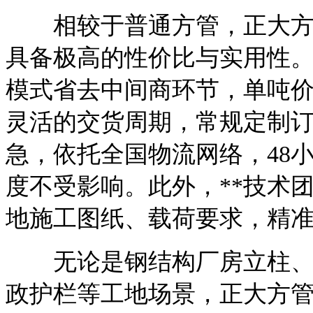
相较于普通方管，正大方管
具备极高的性价比与实用性
模式省去中间商环节，单吨价
灵活的交货周期，常规定制订单
急，依托全国物流网络，48
度不受影响。此外，**技术
地施工图纸、载荷要求，精
无论是钢结构厂房立柱、工
政护栏等工地场景，正大方