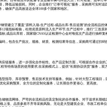
体系。自有物流车队配备专业运输车辆与押运人员，针对短途、急单订单实
期，降低运输损耗。同时，企业推行“订单可视化”服务，采购商可实时追
，确保产品高效送达全球100多个国家和地区。
钢管建立了覆盖“原料入场-生产过程-成品出库-售后追溯”的全流程品
2项指标检验，杜绝劣质原料流入生产环节;生产过程中，推行“三首原则”
标;成品出库前，国家级CNAS认证检测中心会对每批次产品进行抽样复检
，包含生产批次、规格、材质、检测结果等信息，采购商可通过扫码快
应链服务，进一步强化合作粘性。在产品定制方面，可根据合作企业的工
海工程等特殊场景的使用要求;在采购模式上，提供“长期协议供货”服务
型指导、库存预警、售后技术支持等服务。例如，针对大型工程项目，团
户优化采购预算。全方位的定制化服务，让长期合作更省心、更高效。
储物流网络、严苛的全流程品控及定制化的合作服务。对于追求长期稳定
价格上涨、品质参差不齐等采购风险。无论是大型建筑企业、市政工程单