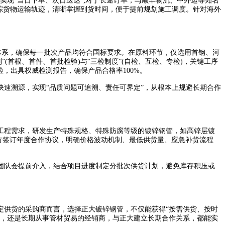
现“当日下单、次日送达”;对于长途订单，与顺丰物流、中外运等知名
踪货物运输轨迹，清晰掌握到货时间，便于提前规划施工调度。针对海外
控体系，确保每一批次产品均符合国标要求。在原料环节，仅选用首钢、河
(首根、首件、首批检验)与“三检制度”(自检、互检、专检)，关键工序
，出具权威检测报告，确保产品合格率100%。
速溯源，实现“品质问题可追溯、责任可界定”，从根本上规避长期合作
程需求，研发生产特殊规格、特殊防腐等级的镀锌钢管，如高锌层镀
，双方签订年度合作协议，明确价格波动机制、最低供货量、应急补货流程
队会提前介入，结合项目进度制定分批次供货计划，避免库存积压或
供货的采购商而言，选择正大镀锌钢管，不仅能获得“按需供货、按时
位，还是长期从事管材贸易的经销商，与正大建立长期合作关系，都能实