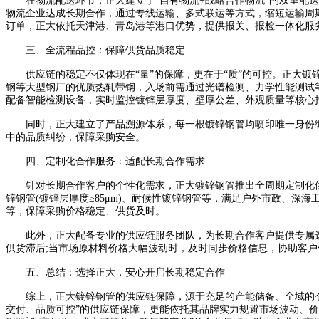
在物流配送环节，正大建立了“自有物流+战略合作物流”的双重配送
物流企业达成长期合作，通过专线运输、多式联运等方式，缩短运输周
订单，正大依托天津港、青岛港等港口优势，提供报关、报检一体化服务
三、全流程品控：保障供货品质稳定
供应链的稳定不仅体现在“量”的保障，更在于“质”的可控。正大镀锌
钢等大型钢厂的优质热轧带钢，入场前需通过光谱检测、力学性能测试等1
配备智能检测设备，实时监控镀锌层厚度、壁厚公差、外观质量等核心指
同时，正大建立了产品溯源体系，每一根镀锌钢管均喷印唯一身份编码
中的品质纠纷，保障采购安全。
四、定制化合作服务：适配长期合作需求
针对长期合作客户的个性化需求，正大镀锌钢管推出全周期定制化供
锌钢管(镀锌层厚度≥85μm)、耐候性镀锌钢管等，满足户外市政、深
等，保障采购价格稳定、供货及时。
此外，正大配备专业的供应链服务团队，为长期合作客户提供专属选
供货滞后;当市场原材料价格大幅波动时，及时同步价格信息，协助客
五、总结：选择正大，安心开启长期稳定合作
综上，正大镀锌钢管的供应链保障，源于充足的产能储备、全域的仓
交付、品质可控”的供应链保障，更能依托其品牌实力规避市场波动、