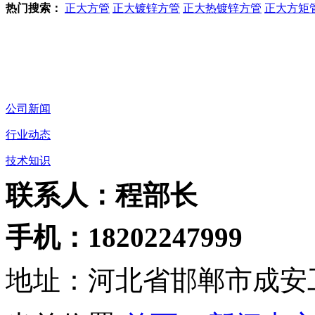
热门搜索：
正大方管
正大镀锌方管
正大热镀锌方管
正大方矩
公司新闻
行业动态
技术知识
联系人：程部长
手机
：18202247999
地址：河北省邯郸市成安