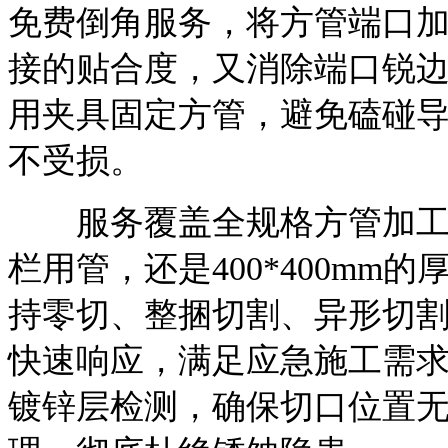
免费倒角服务，将方管端口加工
接的贴合度，又消除端口锐
用夹具固定方管，避免磕碰
不受损。
服务覆盖全规格方管加工需求
栏用管，还是400*400mm
持零切、整捆切割、异形切
快速响应，满足应急施工需
镀锌层检测，确保切口位置