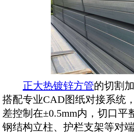
正大热镀锌方管
的切割
搭配专业CAD图纸对接系统
差控制在±0.5mm内，切口
钢结构立柱、护栏支架等对