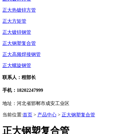
正大热镀锌方管
正大方矩管
正大镀锌钢管
正大钢塑复合管
正大高频焊接钢管
正大螺旋钢管
联系人：程部长
手机
：18202247999
地址：河北省邯郸市成安工业区
当前位置:
首页
>
产品中心
>
正大钢塑复合管
正大钢塑复合管