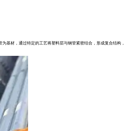
为基材，通过特定的工艺将塑料层与钢管紧密结合，形成复合结构，